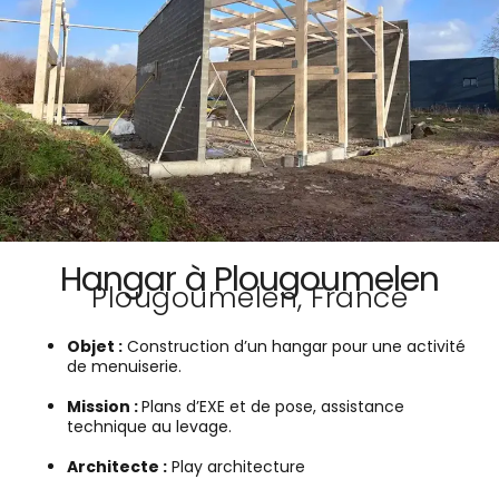
Hangar à Plougoumelen
Plougoumelen, France
Objet :
Construction d’un hangar pour une activité
de menuiserie.
Mission :
Plans d’EXE et de pose, assistance
technique au levage.
Architecte
:
Play architecture